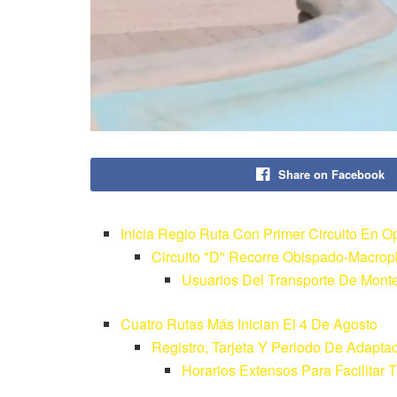
Share on Facebook
Inicia Regio Ruta Con Primer Circuito En O
Circuito "D" Recorre Obispado-Macrop
Usuarios Del Transporte De Mont
Cuatro Rutas Más Inician El 4 De Agosto
Registro, Tarjeta Y Periodo De Adapta
Horarios Extensos Para Facilitar 