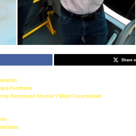
Share o
peración
laza-Fundidora
errey Reconocen Ahorros Y Mejor Conectividad
ción
Traslados