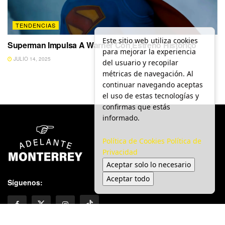
TENDENCIAS
Este sitio web utiliza cookies
Superman Impulsa A Warner Con Estreno Histórico
para mejorar la experiencia
JULIO 14, 2025
del usuario y recopilar
métricas de navegación. Al
continuar navegando aceptas
el uso de estas tecnologías y
confirmas que estás
informado.
Política de Cookies
Política de
Privacidad
Aceptar solo lo necesario
Aceptar todo
Síguenos: