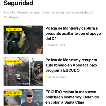
Seguridad
Toda la información que necesitas saber sobre seguridad en
Monterrey.
Policía de Monterrey captura a
SEGURIDAD
presunto asaltante con el apoyo
del C4
MAYO 19, 2026
Policía de Monterrey recupera
SEGURIDAD
auto robado en Apodaca bajo
programa ESCUDO
ABRIL 23, 2026
ESCUDO mejora la respuesta
SEGURIDAD
policial en Monterrey: Detenido
en colonia Santa Clara