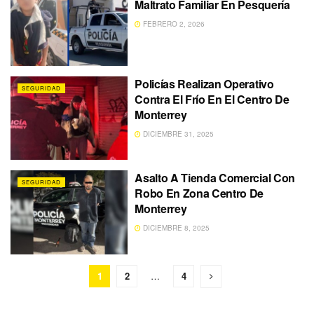
Maltrato Familiar En Pesquería
FEBRERO 2, 2026
Policías Realizan Operativo
SEGURIDAD
Contra El Frío En El Centro De
Monterrey
DICIEMBRE 31, 2025
Asalto A Tienda Comercial Con
SEGURIDAD
Robo En Zona Centro De
Monterrey
DICIEMBRE 8, 2025
1
2
…
4