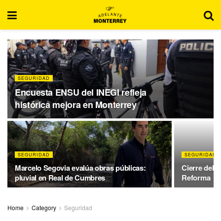
SEGURIDAD
Encuesta ENSU del INEGI refleja
histórica mejora en Monterrey
SEGURIDAD
SEGURIDAD
Marcelo Segovia evalúa obras públicas:
Cierre del Á
pluvial en Real de Cumbres
Reforma
Home
Category
Seguridad