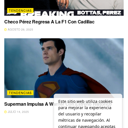
TENDENCIAS
Checo Pérez Regresa A La F1 Con Cadillac
AGOSTO 26, 2025
TENDENCIAS
Este sitio web utiliza cookies
Superman Impulsa A Warner Con Estreno Histórico
para mejorar la experiencia
JULIO 14, 2025
del usuario y recopilar
métricas de navegación. Al
continuar navegando aceptas