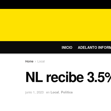
INICIO
ADELANTO INFOR
Home
Local
NL recibe 3.5
junio 1, 2023
en
Local
,
Política