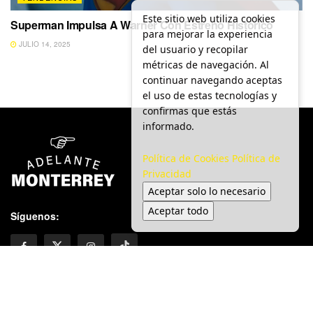
Este sitio web utiliza cookies
Superman Impulsa A Warner Con Estreno Histórico
para mejorar la experiencia
JULIO 14, 2025
del usuario y recopilar
métricas de navegación. Al
continuar navegando aceptas
el uso de estas tecnologías y
confirmas que estás
informado.
Política de Cookies
Política de
Privacidad
Aceptar solo lo necesario
Aceptar todo
Síguenos: