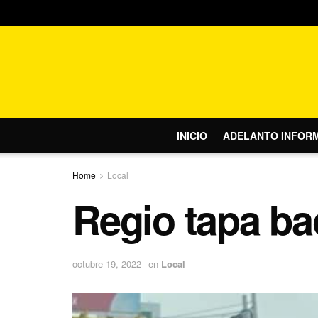
INICIO
ADELANTO INFOR
Home
Local
Regio tapa b
octubre 19, 2022
en
Local