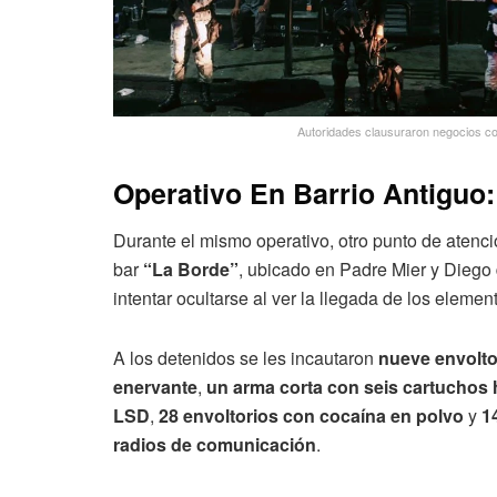
Autoridades clausuraron negocios co
Operativo En Barrio Antigu
Durante el mismo operativo, otro punto de atenci
bar
“La Borde”
, ubicado en Padre Mier y Diego
intentar ocultarse al ver la llegada de los elemen
A los detenidos se les incautaron
nueve envolto
enervante
,
un arma corta con seis cartuchos 
LSD
,
28 envoltorios con cocaína en polvo
y
1
radios de comunicación
.