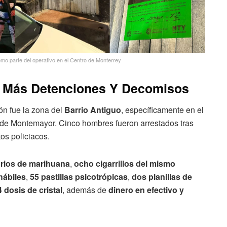
mo parte del operativo en el Centro de Monterrey
o: Más Detenciones Y Decomisos
ón fue la zona del
Barrio Antiguo
, específicamente en el
 de Montemayor. Cinco hombres fueron arrestados tras
tos policiacos.
rios de marihuana
,
ocho cigarrillos del mismo
hábiles
,
55 pastillas psicotrópicas
,
dos planillas de
4 dosis de cristal
, además de
dinero en efectivo y