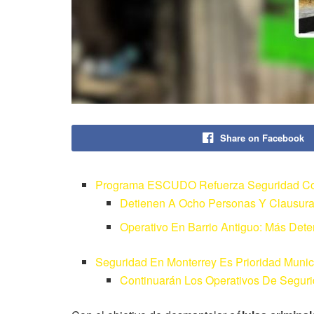
Share on Facebook
Programa ESCUDO Refuerza Seguridad Con
Detienen A Ocho Personas Y Clausura
Operativo En Barrio Antiguo: Más Det
Seguridad En Monterrey Es Prioridad Munic
Continuarán Los Operativos De Segur