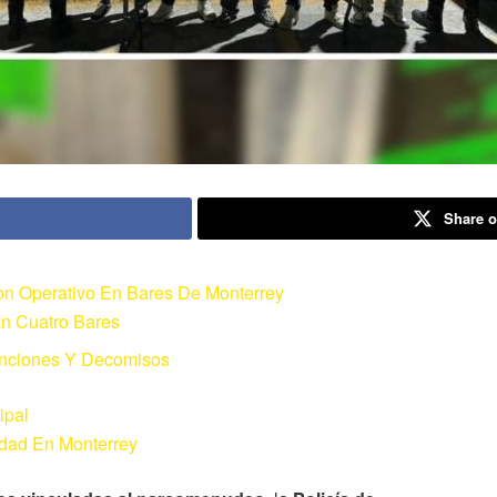
Share o
 Operativo En Bares De Monterrey
n Cuatro Bares
enciones Y Decomisos
ipal
idad En Monterrey