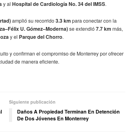
s
y al
Hospital de Cardiología No. 34 del IMSS
.
rtad)
amplió su recorrido
3.3 km
para conectar con la
aza–Félix U. Gómez–Moderna)
se extendió
7.7 km
más,
goza
y el
Parque del Chorro
.
atuito y confirman el compromiso de Monterrey por ofrecer
ciudad de manera eficiente.
Siguiente publicación
l
Daños A Propiedad Terminan En Detención
De Dos Jóvenes En Monterrey