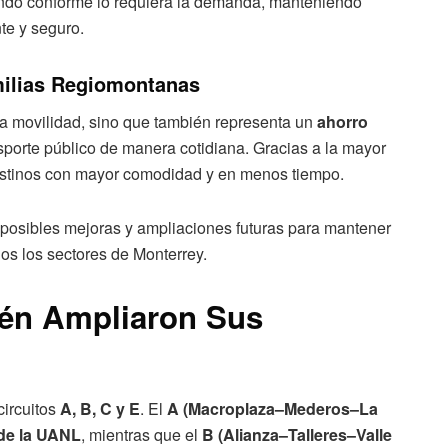
iendo conforme lo requiera la demanda, manteniendo
nte y seguro.
milias Regiomontanas
a movilidad, sino que también representa un
ahorro
nsporte público de manera cotidiana. Gracias a la mayor
destinos con mayor comodidad y en menos tiempo.
 posibles mejoras y ampliaciones futuras para mantener
os los sectores de Monterrey.
ién Ampliaron Sus
circuitos
A, B, C y E
. El
A (Macroplaza–Mederos–La
de la UANL
, mientras que el
B (Alianza–Talleres–Valle