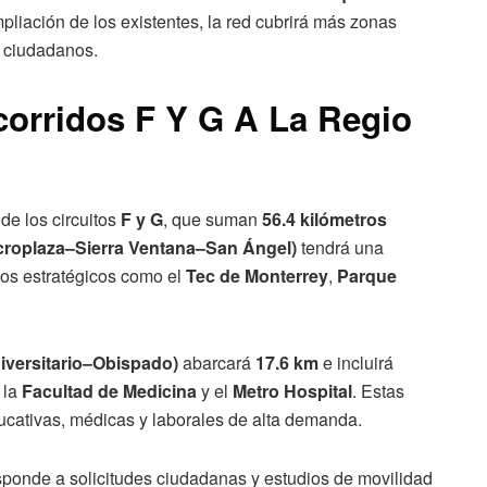
mpliación de los existentes, la red cubrirá más zonas
os ciudadanos.
corridos F Y G A La Regio
de los circuitos
F y G
, que suman
56.4 kilómetros
acroplaza–Sierra Ventana–San Ángel)
tendrá una
tos estratégicos como el
Tec de Monterrey
,
Parque
iversitario–Obispado)
abarcará
17.6 km
e incluirá
, la
Facultad de Medicina
y el
Metro Hospital
. Estas
ducativas, médicas y laborales de alta demanda.
sponde a solicitudes ciudadanas y estudios de movilidad