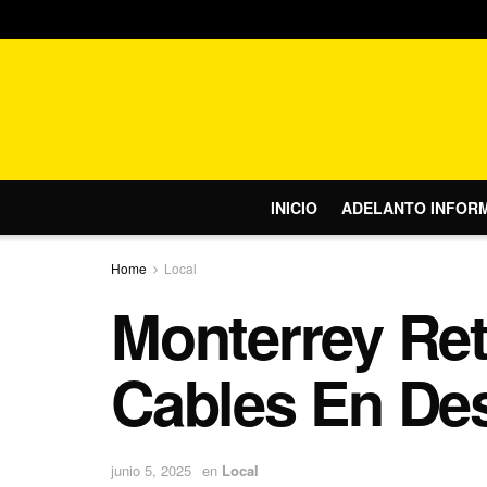
INICIO
ADELANTO INFOR
Home
Local
Monterrey Ret
Cables En De
junio 5, 2025
en
Local