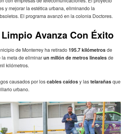
ón con empresas de telecomunicaciones. El proyecto
es y mejorar la estética urbana, eliminando la
bsoletos. El programa avanzó en la colonia Doctores.
 Limpio Avanza Con Éxito
unicipio de Monterrey ha retirado
195.7 kilómetros
de
e la meta de eliminar
un millón de metros lineales
de
mil kilómetros.
esgos causados por los
cables caídos
y las
telarañas
que
iliario urbano.