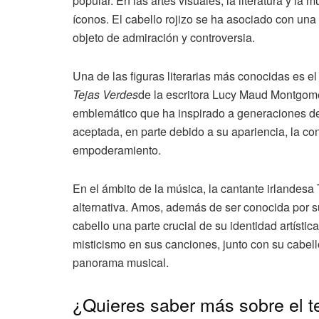
popular. En las artes visuales, la literatura y la
íconos. El cabello rojizo se ha asociado con un
objeto de admiración y controversia.
Una de las figuras literarias más conocidas es e
Tejas Verdes
de la escritora Lucy Maud Montgomer
emblemático que ha inspirado a generaciones de 
aceptada, en parte debido a su apariencia, la con
empoderamiento.
En el ámbito de la música, la cantante irlandesa
alternativa. Amos, además de ser conocida por su 
cabello una parte crucial de su identidad artísti
misticismo en sus canciones, junto con su cabello
panorama musical.
¿Quieres saber más sobre el t