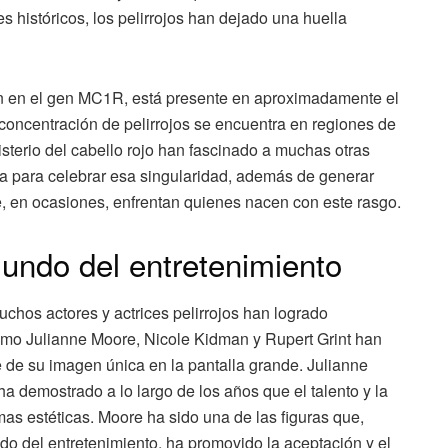
s históricos, los pelirrojos han dejado una huella
ón en el gen MC1R, está presente en aproximadamente el
oncentración de pelirrojos se encuentra en regiones de
isterio del cabello rojo han fascinado a muchas otras
cha para celebrar esa singularidad, además de generar
e, en ocasiones, enfrentan quienes nacen con este rasgo.
mundo del entretenimiento
 muchos actores y actrices pelirrojos han logrado
como Julianne Moore, Nicole Kidman y Rupert Grint han
te de su imagen única en la pantalla grande. Julianne
 demostrado a lo largo de los años que el talento y la
rmas estéticas. Moore ha sido una de las figuras que,
do del entretenimiento, ha promovido la aceptación y el