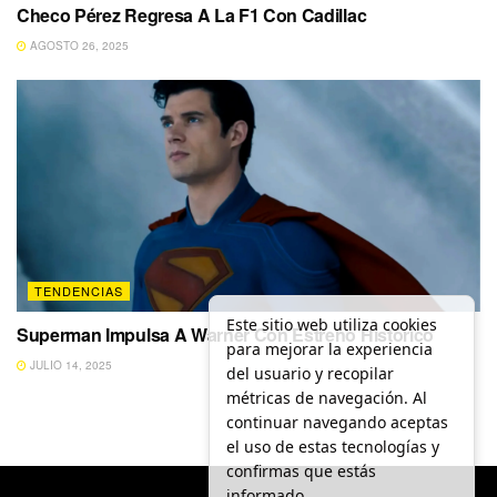
Checo Pérez Regresa A La F1 Con Cadillac
AGOSTO 26, 2025
TENDENCIAS
Este sitio web utiliza cookies
Superman Impulsa A Warner Con Estreno Histórico
para mejorar la experiencia
JULIO 14, 2025
del usuario y recopilar
métricas de navegación. Al
continuar navegando aceptas
el uso de estas tecnologías y
confirmas que estás
informado.